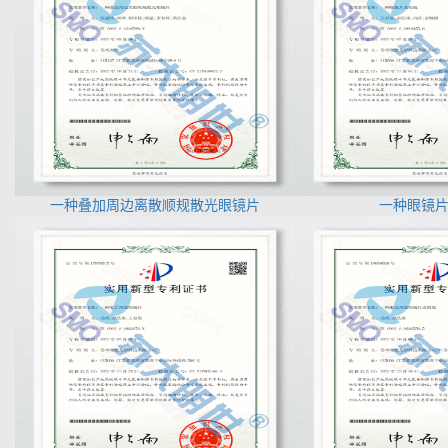
一种叠加周边离散顺规散光眼镜片
一种眼镜