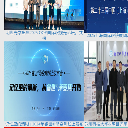
明世光学出席2025 OOF国际眼视光论坛，共
2025上海国际眼镜展圆
探
记忆里的清晰 | 2024年睿世®渐变焦线上发布
苏州科技大学&明世光学