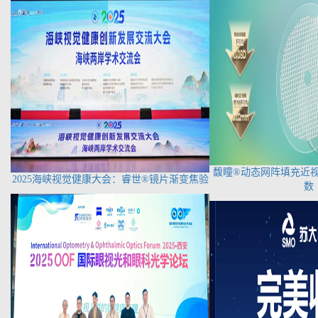
馥瞳®动态网阵填充近
2025海峡视觉健康大会：睿世®镜片渐变焦验
数