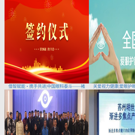
借智赋能 • 携手共进|中国眼科泰斗——褚
关爱视力健康|爱眼护眼