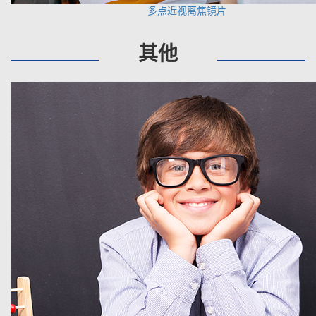
多点近视离焦镜片
其他