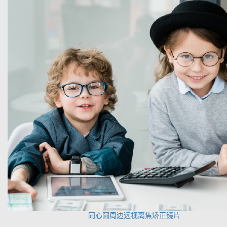
同心圆周边远视离焦矫正镜片