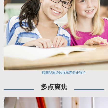
椭圆型周边远视离焦矫正镜片
多点离焦