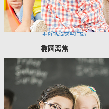
非对称周边远视离焦矫正镜片
椭圆离焦